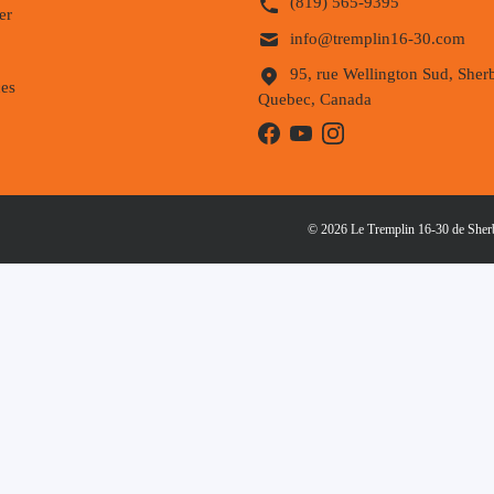
(819) 565-9395
er
info@tremplin16-30.com
95, rue Wellington Sud, Sher
es
Quebec, Canada
© 2026 Le Tremplin 16-30 de Sherbr