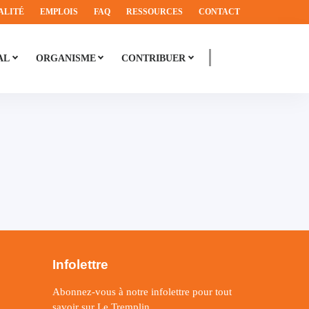
ALITÉ
EMPLOIS
FAQ
RESSOURCES
CONTACT
AL
ORGANISME
CONTRIBUER
Infolettre
Abonnez-vous à notre infolettre pour tout
savoir sur Le Tremplin