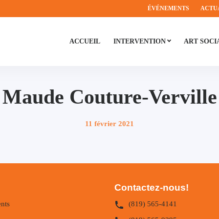
ÉVÉNEMENTS
ACTU
ACCUEIL
INTERVENTION
ART SOCI
Maude Couture-Verville
Publié
11 février 2021
sur
Contactez-nous!
nts
(819) 565-4141