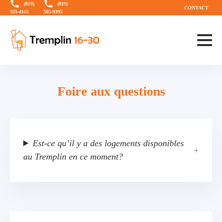
Aller
Aller
(819)
(819)
CONTACT
565-4141
565-9395
directement
au
au
menu
contenu
principal
Foire aux questions
Est-ce qu’il y a des logements disponibles
au Tremplin en ce moment?