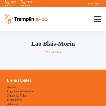
Aller
Aller
(819)
(819)
CONTACT
565-4141
565-9395
directement
au
au
menu
contenu
principal
Lao Blais-Morin
Publié
29 avril 2025
sur
Liens rapides
Accueil
Logements au Tremplin
Studios Le Milieu
Milieu de vie
Art social