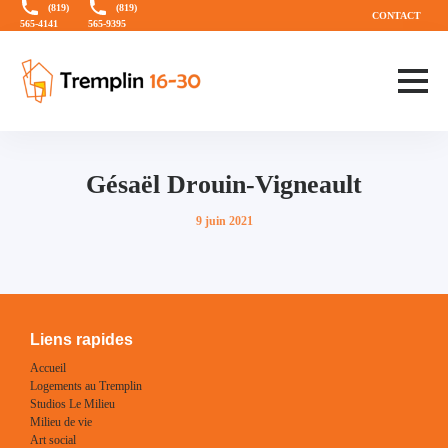
Aller
Aller
(819)
(819)
CONTACT
565-4141
565-9395
directement
au
au
menu
contenu
principal
Gésaël Drouin-Vigneault
Publié
9 juin 2021
sur
Liens rapides
Accueil
Logements au Tremplin
Studios Le Milieu
Milieu de vie
Art social