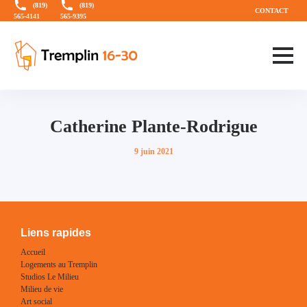
Aller
Aller
(819)
(819)
CONTACT
565-4141
565-9395
directement
au
au
menu
contenu
principal
Catherine Plante-Rodrigue
Publié
9 juin 2021
sur
Liens rapides
Accueil
Logements au Tremplin
Studios Le Milieu
Milieu de vie
Art social