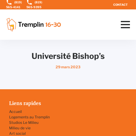
Aller
Aller
(819)
(819)
CONTACT
directement
au
565-4141
565-9395
au
menu
contenu
principal
Université Bishop’s
Publié
29 mars 2023
sur
Liens rapides
Accueil
Logements au Tremplin
Studios Le Milieu
Milieu de vie
Art social