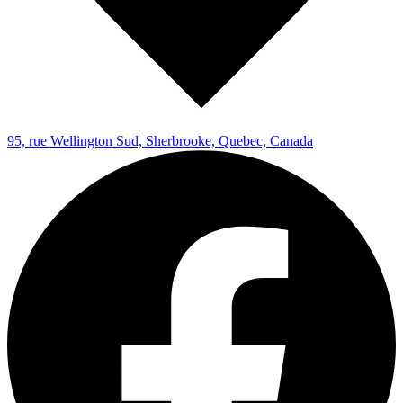
95, rue Wellington Sud, Sherbrooke, Quebec, Canada