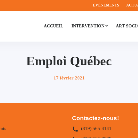
ÉVÉNEMENTS
ACTU
ACCUEIL
INTERVENTION
ART SOCI
Emploi Québec
Publié
17 février 2021
sur
Contactez-nous!
nts
(819) 565-4141