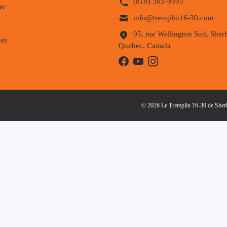
(819) 565-9395
er
info@tremplin16-30.com
95, rue Wellington Sud, Sher
es
Quebec, Canada
© 2026 Le Tremplin 16-30 de Sherbr