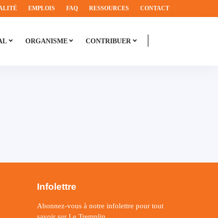
ALITÉ
EMPLOIS
FAQ
RESSOURCES
CONTACT
AL
ORGANISME
CONTRIBUER
Infolettre
Abonnez-vous à notre infolettre pour tout
savoir sur Le Tremplin